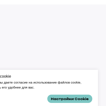
Москва
cookie
вы даете согласие на использование файлов cookie,
 его удобнее для вас.
говДар”
Настройки Cookie