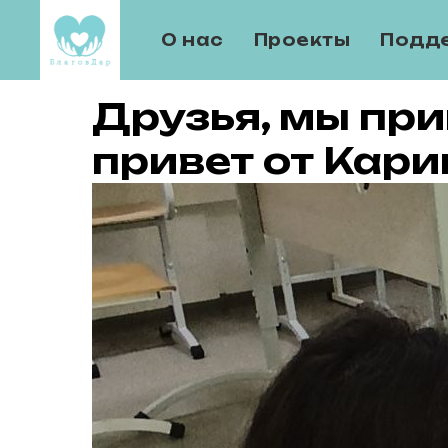
О нас
Проекты
Подд
Друзья, мы пр
привет от Кари