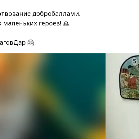
ртвование добробаллами.
 маленьких героев! 🙏
аговДар 🤗