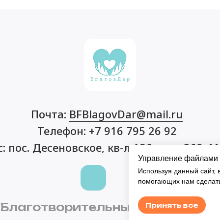
Почта:
BFBlagovDar@mail.ru
Телефон: +7 916 795 26 92
: пос. Десеновское, кв-л 156, дом 268, 
Управление файлами 
Используя данный сайт, 
помогающих нам сделать
 Благотворительный фонд “Бла
Принять все