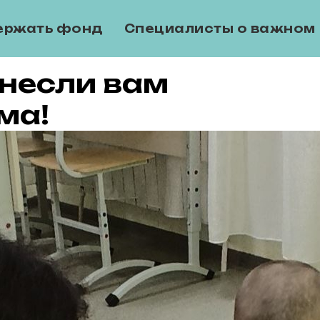
ержать фонд
Специалисты о важном
инесли вам
ма!